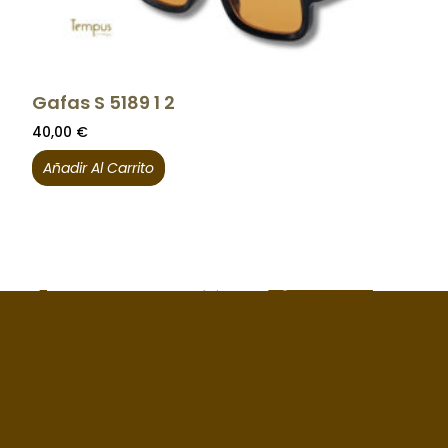
Gafas S 5189 1 2
40,00
€
Añadir Al Carrito