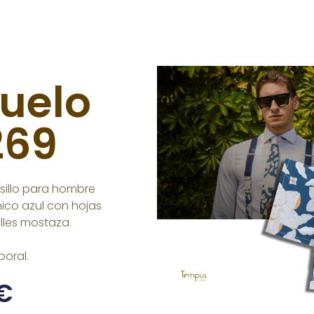
uelo
269
sillo para hombre
nico azul con hojas
lles mostaza.
poral.
€