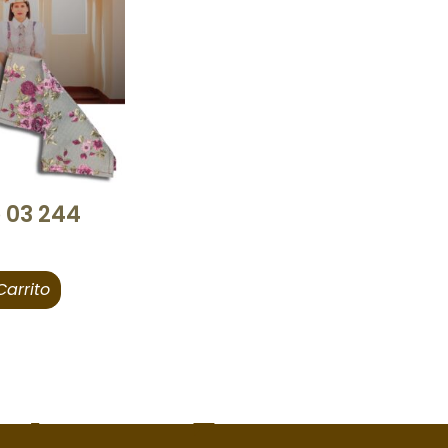
 03 244
Carrito