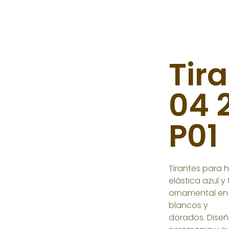
Tir
04 
P01
Tirantes para
elástica azul 
ornamental en 
blancos y
dorados. Dise