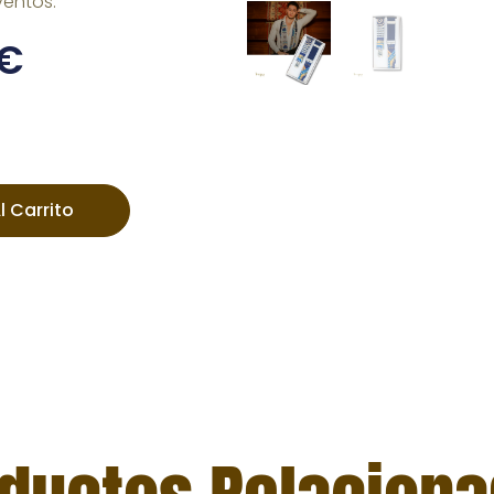
ventos.
€
l Carrito