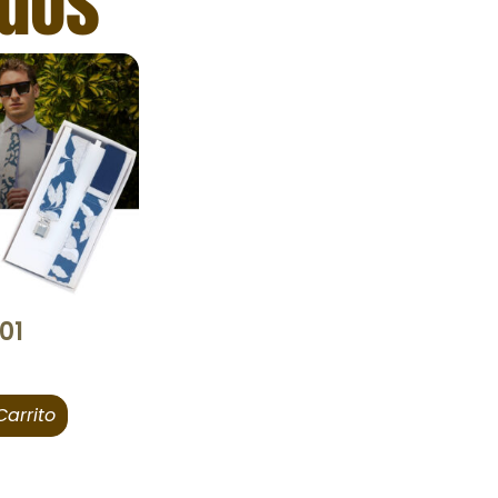
ados
01
Carrito