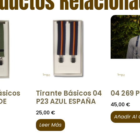
ductos Relacion
ásicos
Tirante Básicos 04
04 269 P
DE
P23 AZUL ESPAÑA
45,00
€
25,00
€
Añadir Al 
Leer Más