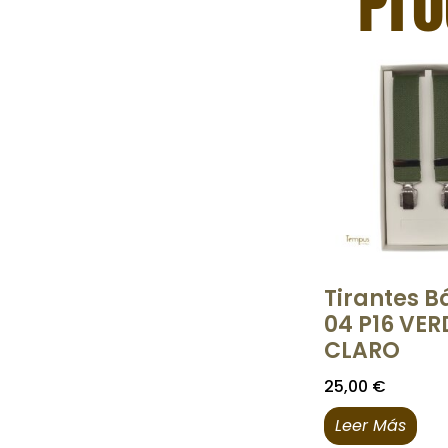
Pro
Tirantes B
04 P16 VER
CLARO
25,00
€
Leer Más