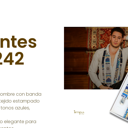
antes
242
 hombre con banda
y tejido estampado
tonos azules,
ño elegante para