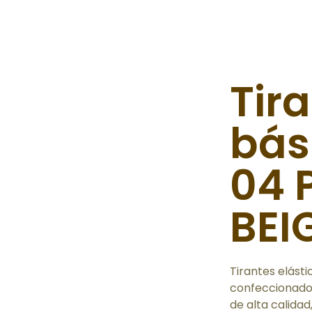
Tir
bás
04 
BEI
Tirantes elást
confeccionado
de alta calida