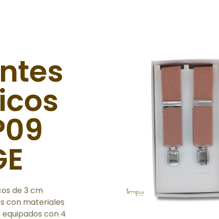
antes
icos
P09
GE
icos de 3 cm
s con materiales
d, equipados con 4