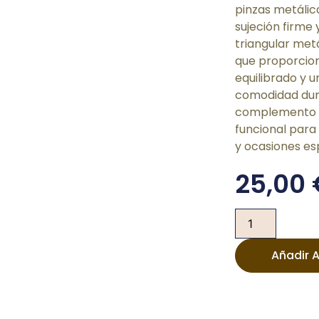
pinzas metálic
sujeción firme 
triangular met
que proporcion
equilibrado y 
comodidad dura
complemento 
funcional para
y ocasiones es
25,00
Añadir A