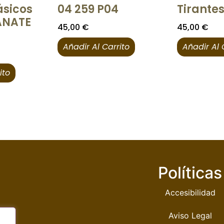
ásicos
04 259 P04
Tirantes
ANATE
45,00
€
45,00
€
Añadir Al Carrito
Añadir Al 
ito
Políticas
Accesibilidad
Aviso Legal