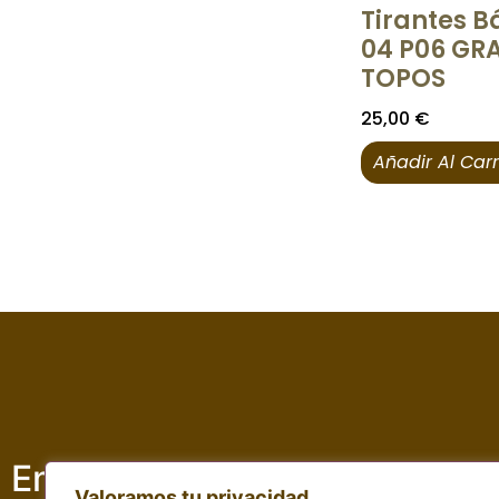
Tirantes B
04 P06 GR
TOPOS
25,00
€
Añadir Al Carr
Empresa adscrita a :
Valoramos tu privacidad