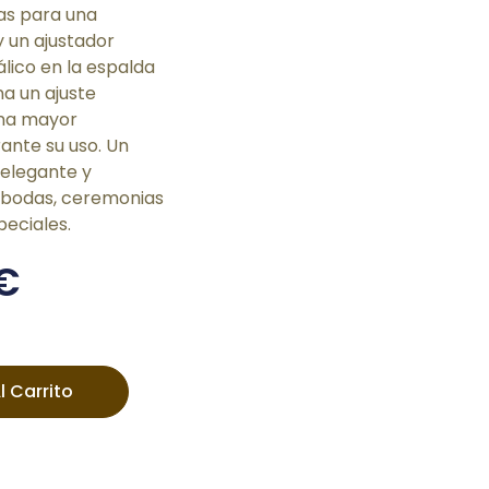
as para una
y un ajustador
álico en la espalda
a un ajuste
una mayor
nte su uso. Un
elegante y
 bodas, ceremonias
peciales.
€
l Carrito