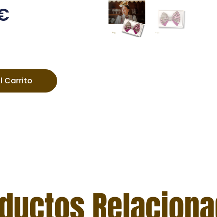
€
l Carrito
ductos Relacion