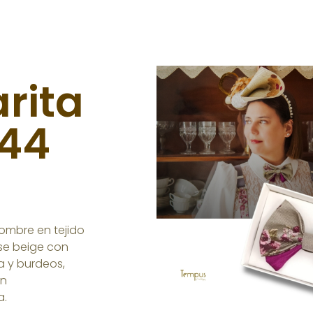
arita
244
hombre en tejido
ase beige con
a y burdeos,
on
a.