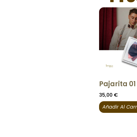
Pajarita 01
35,00
€
Añadir Al Carr