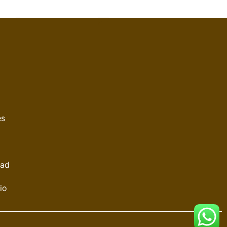
es
dad
io