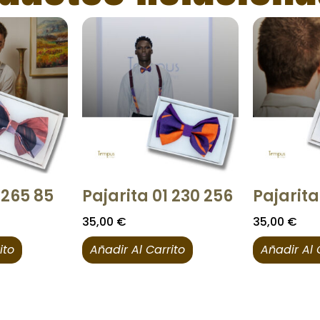
 265 85
Pajarita 01 230 256
Pajarita
35,00
€
35,00
€
ito
Añadir Al Carrito
Añadir Al 