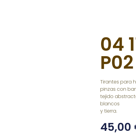
04 
P02
Tirantes para 
pinzas con ban
tejido abstract
blancos
y tierra.
45,00