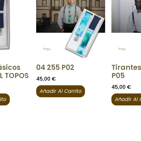
ásicos
04 255 P02
Tirantes
UL TOPOS
P05
45,00
€
45,00
€
Añadir Al Carrito
ito
Añadir Al 