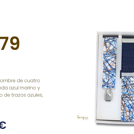
179
hombre de cuatro
da azul marino y
o de trazos azules,
€