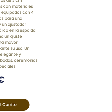
icos de 3 cm
s con materiales
d, equipados con 4
as para una
y un ajustador
álico en la espalda
a un ajuste
una mayor
nte su uso. Un
elegante y
 bodas, ceremonias
peciales.
€
l Carrito