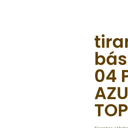
tira
bás
04 
AZU
TO