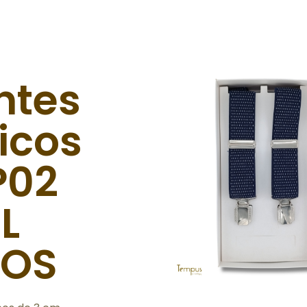
ntes
icos
P02
L
POS