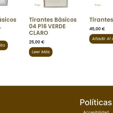
ásicos
Tirantes Básicos
Tirantes
L
04 P16 VERDE
45,00
€
CLARO
Añadir Al 
25,00
€
ito
Leer Más
Políticas
Accesibilidad