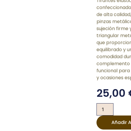
Tirantes elást
confeccionado
de alta calida
pinzas metálic
sujeción firme 
triangular met
que proporcion
equilibrado y 
comodidad dura
complemento 
funcional para
y ocasiones es
25,00
Añadir A