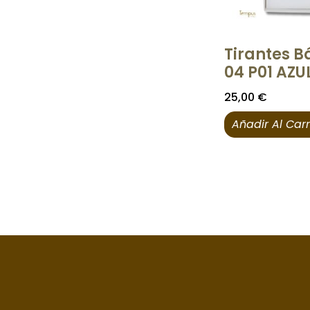
Tirantes B
04 P01 AZU
25,00
€
Añadir Al Carr