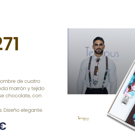
271
hombre de cuatro
da marrón y tejido
ase chocolate, con
a. Diseño elegante.
€