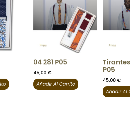
04 281 P05
Tirantes
P05
45,00
€
45,00
€
ito
Añadir Al Carrito
Añadir Al 