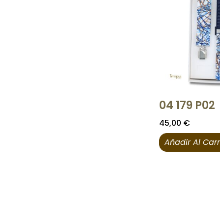
04 179 P02
45,00
€
Añadir Al Carr