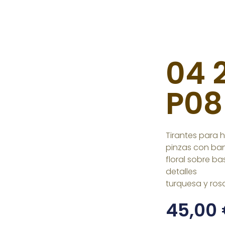
04 
P08
Tirantes para 
pinzas con ban
floral sobre b
detalles
turquesa y ros
45,00