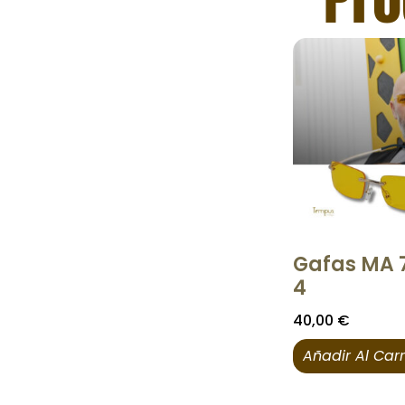
Gafas MA 
4
40,00
€
Añadir Al Carr