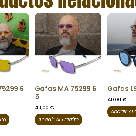
75299 6
Gafas MA 75299 6
Gafas LS 
5
40,00
€
40,00
€
Añadir Al 
ito
Añadir Al Carrito