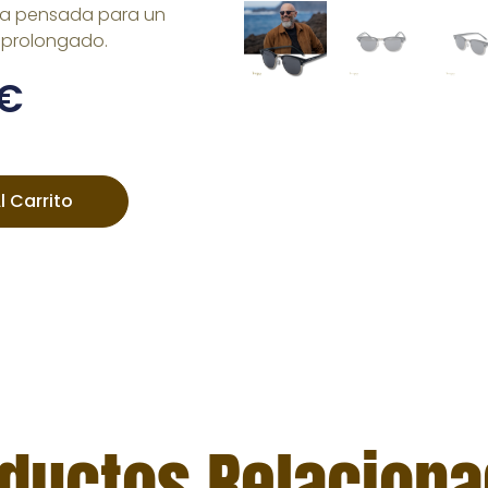
era pensada para un
prolongado.
€
l Carrito
ductos Relacion