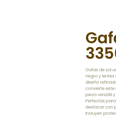
Gaf
3356
Gafas de sol u
negro y lentes 
diseño refinado
convierte este
pieza versátil 
Perfectas par
destacar con p
Incluyen prote