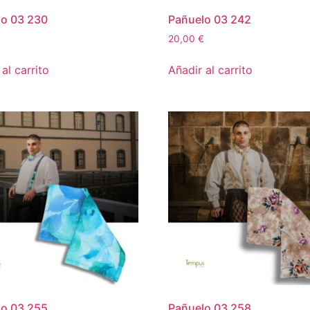
lo 03 230
Pañuelo 03 242
€
20,00
€
al carrito
Añadir al carrito
lo 03 255
Pañuelo 03 258